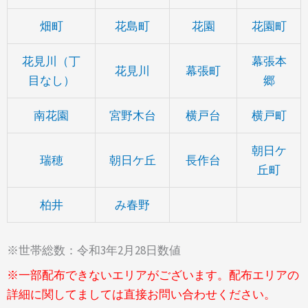
畑町
花島町
花園
花園町
花見川（丁
幕張本
花見川
幕張町
目なし）
郷
南花園
宮野木台
横戸台
横戸町
朝日ケ
瑞穂
朝日ケ丘
長作台
丘町
柏井
み春野
※世帯総数：令和3年2月28日数値
※一部配布できないエリアがございます。配布エリアの
詳細に関してましては直接お問い合わせください。