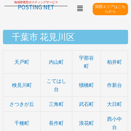
地域密着型ポスティングサービス
内
メ
POSTING NET
関西エリアはこち
ニ
容
らから
ュ
を
ー
ス
千葉市 花見川区
キ
ッ
プ
宇那谷
天戸町
内山町
柏井町
町
こてはし
検見川町
犢橋町
作新台
台
さつきが丘
三角町
武石町
大日町
西小中
千種町
長作町
浪花町
台