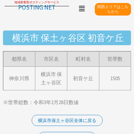
地域密着型ポスティングサービス
内
メ
POSTING NET
関西エリアはこち
ニ
容
らから
ュ
を
ー
ス
横浜市 保土ヶ谷区 初音ケ丘
キ
ッ
プ
都県名
市区名
町村名
世帯数
横浜市 保
神奈川県
初音ケ丘
1505
土ヶ谷区
※世帯総数：令和3年2月28日数値
横浜市保土ヶ谷区全体に戻る