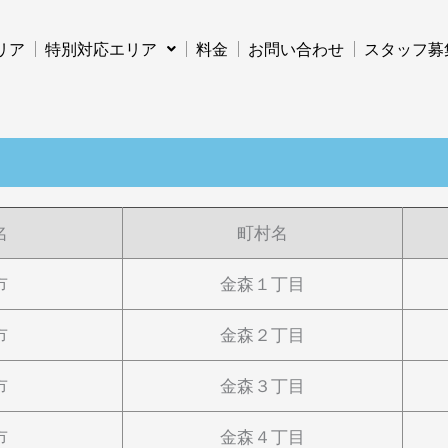
リア
特別対応エリア
料金
お問い合わせ
スタッフ募
名
町村名
市
金森１丁目
市
金森２丁目
市
金森３丁目
市
金森４丁目