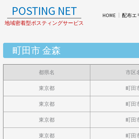
内
POSTING NET
容
HOME
配布エ
を
地域密着型ポスティングサービス
ス
キ
ッ
町田市 金森
プ
都県名
市区
東京都
町田
東京都
町田
東京都
町田
東京都
町田