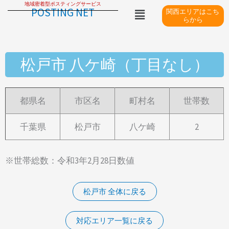
地域密着型ポスティングサービス
内
メ
POSTING NET
関西エリアはこち
ニ
容
らから
ュ
を
ー
ス
松戸市 八ケ崎（丁目なし）
キ
ッ
プ
都県名
市区名
町村名
世帯数
千葉県
松戸市
八ケ崎
2
※世帯総数：令和3年2月28日数値
松戸市 全体に戻る
対応エリア一覧に戻る