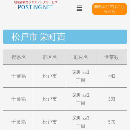
地域密着型ポスティングサービス
内
メ
POSTING NET
関西エリアはこち
ニ
容
らから
ュ
を
ー
ス
松戸市 栄町西
キ
ッ
プ
都県名
市区名
町村名
世帯数
栄町西1
千葉県
松戸市
442
丁目
栄町西2
千葉県
松戸市
303
丁目
栄町西3
千葉県
松戸市
570
丁目