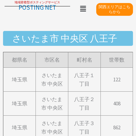
地域密着型ポスティングサービス
内
メ
POSTING NET
関西エリアはこち
ニ
容
らから
ュ
を
ー
ス
さいたま市 中央区 八王子
キ
ッ
プ
都県名
市区名
町村名
世帯数
さいたま
八王子１
埼玉県
122
市 中央区
丁目
さいたま
八王子２
埼玉県
408
市 中央区
丁目
さいたま
八王子３
埼玉県
862
市 中央区
丁目