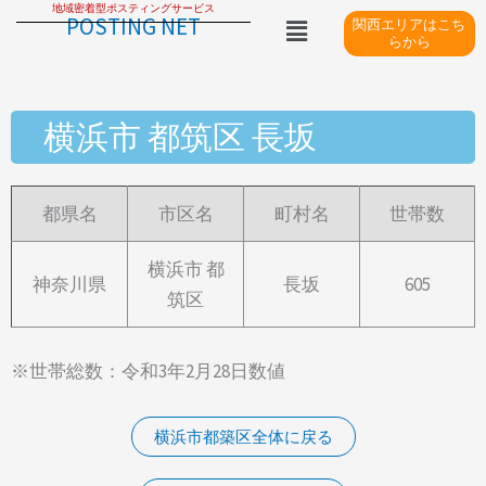
地域密着型ポスティングサービス
内
メ
POSTING NET
関西エリアはこち
ニ
容
らから
ュ
を
ー
ス
横浜市 都筑区 長坂
キ
ッ
プ
都県名
市区名
町村名
世帯数
横浜市 都
神奈川県
長坂
605
筑区
※世帯総数：令和3年2月28日数値
横浜市都築区全体に戻る